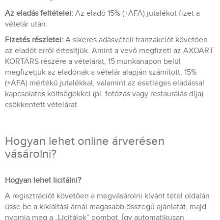
Az eladás feltételei:
Az eladó 15% (+ÁFA) jutalékot fizet a
vételár után.
Fizetés részletei:
A sikeres adásvételi tranzakciót követően
az eladót erről értesítjük. Amint a vevő megfizeti az AXOART
KORTÁRS részére a vételárat, 15 munkanapon belül
megfizetjük az eladónak a vételár alapján számított, 15%
(+ÁFA) mértékű jutalékkal, valamint az esetleges eladással
kapcsolatos költségekkel (pl. fotózás vagy restaurálás díja)
csökkentett vételárat.
Hogyan lehet online árverésen
vásárolni?
Hogyan lehet licitálni?
A regisztrációt követően a megvásárolni kívánt tétel oldalán
üsse be a kikiáltási árnál magasabb összegű ajánlatát, majd
nyomja meg a „Licitálok” gombot. Így automatikusan