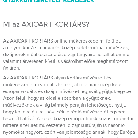
GYAKRAN ISMÉTELT KÉRDÉSEK
Mi az AXIOART KORTÁRS?
Az AXIOART KORTÁRS online műkereskedelmi felület,
amelyen kortárs magyar és közép-kelet európai művészek,
dizájnerek műalkotásaira és dizájntárgyaira licitálhat online,
valamint árverésen kívül is vásárolhat előre meghatározott,
fix áron.
Az AXIOART KORTÁRS olyan kortárs művészeti és
műkereskedelmi virtuális felület, ahol a mai közép-kelet
európai vizuális és dizájn művészet legjavát gyűjtjük egybe.
Azon felül, hogy az oldal elsősorban a gyűjtőknek,
műélvezőknek a világ bármely pontján lehetőséget nyújt,
hogy kollekciójukat bővítsék, a régió művészetét egyben
teszi láthatóvá. A kelet-közép európai blokk közös történelmi
háttere a terület művészetén, dizájnkultúráján is hasonló
nyomokat hagyott, ezért van jelentősége annak, hogy Európa