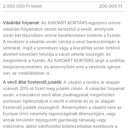
2.000.000 Ft felett
200.000 Ft
Vásárlási folyamat:
Az AXIOART KORTÁRS egyszerű online
vásárlási folyamaton vezeti keresztül a vevőt, amelynek
során két lépcsőben online bankfelületen történik a fizetés.
A rendszer a vásárlás során zárolja a vevő bankszámláján a
vételárat, majd a személyes vagy a kiszállítás során történő
átvételt követően feloldja a zárolt vételár összegét, és
megtörténik a fizetés. Az AXIOART KORTÁRS segít a szállítás
megszervezésében, és amennyiben erre a vevőnek igénye
van, az installálásban is.
A vevő által fizetendő jutalék:
A vásárló a leütési ár alapján
számolt 20%-ot fizeti meg jutalék címén. A vásárlási folyamat
során, a tranzakció vevő általi jóváhagyását megelőzően
pontosan tájékoztatjuk a vevőt a vételár és az az alapján
fizetendő jutalék összegéről. Amennyiben a vásárló nem az
Európai Unió valamely tagországának állampolgára, vagy
annak területén bejegyzett gazdasági társaság vagy
intézmény, akkor vámfizetési kötelezettsége keletkezik a