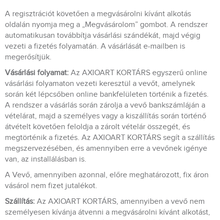
A regisztrációt követően a megvásárolni kívánt alkotás
oldalán nyomja meg a „Megvásárolom” gombot. A rendszer
automatikusan továbbítja vásárlási szándékát, majd végig
vezeti a fizetés folyamatán. A vásárlását e-mailben is
megerősítjük.
Vásárlási folyamat:
Az AXIOART KORTÁRS egyszerű online
vásárlási folyamaton vezeti keresztül a vevőt, amelynek
során két lépcsőben online bankfelületen történik a fizetés.
A rendszer a vásárlás során zárolja a vevő bankszámláján a
vételárat, majd a személyes vagy a kiszállítás során történő
átvételt követően feloldja a zárolt vételár összegét, és
megtörténik a fizetés. Az AXIOART KORTÁRS segít a szállítás
megszervezésében, és amennyiben erre a vevőnek igénye
van, az installálásban is.
A Vevő, amennyiben azonnal, előre meghatározott, fix áron
vásárol nem fizet jutalékot.
Szállítás:
Az AXIOART KORTÁRS, amennyiben a vevő nem
személyesen kívánja átvenni a megvásárolni kívánt alkotást,