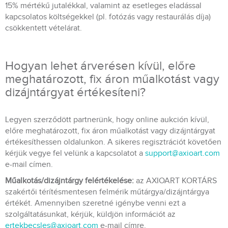
15% mértékű jutalékkal, valamint az esetleges eladással
kapcsolatos költségekkel (pl. fotózás vagy restaurálás díja)
csökkentett vételárat.
Hogyan lehet árverésen kívül, előre
meghatározott, fix áron műalkotást vagy
dizájntárgyat értékesíteni?
Legyen szerződött partnerünk, hogy online aukción kívül,
előre meghatározott, fix áron műalkotást vagy dizájntárgyat
értékesíthessen oldalunkon. A sikeres regisztrációt követően
kérjük vegye fel velünk a kapcsolatot a
support@axioart.com
e-mail címen.
Műalkotás/dizájntárgy felértékelése:
az AXIOART KORTÁRS
szakértői térítésmentesen felmérik műtárgya/dizájntárgya
értékét. Amennyiben szeretné igénybe venni ezt a
szolgáltatásunkat, kérjük, küldjön információt az
ertekbecsles@axioart.com
e-mail címre.