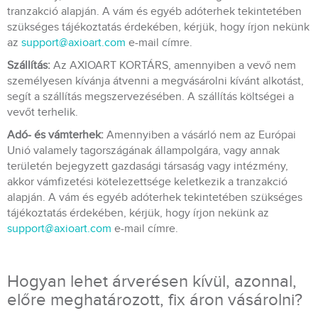
tranzakció alapján. A vám és egyéb adóterhek tekintetében
szükséges tájékoztatás érdekében, kérjük, hogy írjon nekünk
az
support@axioart.com
e-mail címre.
Szállítás:
Az AXIOART KORTÁRS, amennyiben a vevő nem
személyesen kívánja átvenni a megvásárolni kívánt alkotást,
segít a szállítás megszervezésében. A szállítás költségei a
vevőt terhelik.
Adó- és vámterhek:
Amennyiben a vásárló nem az Európai
Unió valamely tagországának állampolgára, vagy annak
területén bejegyzett gazdasági társaság vagy intézmény,
akkor vámfizetési kötelezettsége keletkezik a tranzakció
alapján. A vám és egyéb adóterhek tekintetében szükséges
tájékoztatás érdekében, kérjük, hogy írjon nekünk az
support@axioart.com
e-mail címre.
Hogyan lehet árverésen kívül, azonnal,
előre meghatározott, fix áron vásárolni?