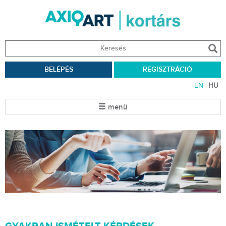
BELÉPÉS
REGISZTRÁCIÓ
EN
HU
menü