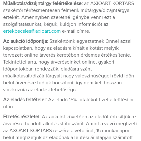
Műalkotás/dizájntárgy felértékelése:
az AXIOART KORTÁRS
szakértői térítésmentesen felmérik műtárgya/dizájntárgya
értékét. Amennyiben szeretné igénybe venni ezt a
szolgáltatásunkat, kérjük, küldjön információt az
ertekbecsles@axioart.com
e-mail címre.
Az aukció időpontja:
Szakértőink egyeztetnek Önnel azzal
kapcsolatban, hogy az eladásra kínált alkotást melyik
tervezett online árverés keretében érdemes értékesítenie.
Tekintettel arra, hogy árveréseinket online, gyakori
időpontokban rendezzük, eladásra szánt
műalkotásait/dizájntárgyait nagy valószínűséggel rövid időn
belül árverésre tudjuk bocsátani, így nem kell hosszan
várakoznia az eladási lehetőségre.
Az eladás feltételei:
Az eladó 15% jutalékot fizet a leütési ár
után.
Fizetés részletei:
Az aukciót követően az eladót értesítjük az
árverésre beadott alkotás státuszáról. Amint a vevő megfizeti
az AXOART KORTÁRS részére a vételárat, 15 munkanapon
belül megfizetjük az eladónak a leütési ár alapján számított