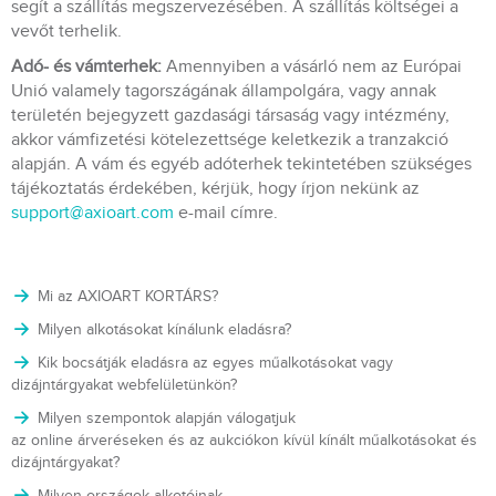
segít a szállítás megszervezésében. A szállítás költségei a
vevőt terhelik.
Adó- és vámterhek:
Amennyiben a vásárló nem az Európai
Unió valamely tagországának állampolgára, vagy annak
területén bejegyzett gazdasági társaság vagy intézmény,
akkor vámfizetési kötelezettsége keletkezik a tranzakció
alapján. A vám és egyéb adóterhek tekintetében szükséges
tájékoztatás érdekében, kérjük, hogy írjon nekünk az
support@axioart.com
e-mail címre.
Mi az AXIOART KORTÁRS?
Milyen alkotásokat kínálunk eladásra?
Kik bocsátják eladásra az egyes műalkotásokat vagy
dizájntárgyakat webfelületünkön?
Milyen szempontok alapján válogatjuk
az online árveréseken és az aukciókon kívül kínált műalkotásokat és
dizájntárgyakat?
Milyen országok alkotóinak