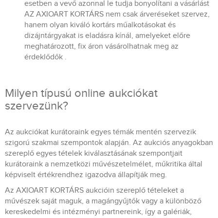
esetben a vevő azonnal le tudja bonyolítani a vásárlást
AZ AXIOART KORTÁRS nem csak árveréseket szervez,
hanem olyan kiváló kortárs műalkotásokat és
dizájntárgyakat is eladásra kínál, amelyeket előre
meghatározott, fix áron vásárolhatnak meg az
érdeklődők .
Milyen típusú online aukciókat
szervezünk?
Az aukciókat kurátoraink egyes témák mentén szervezik
szigorú szakmai szempontok alapján. Az aukciós anyagokban
szereplő egyes tételek kiválasztásának szempontjait
kurátoraink a nemzetközi művészetelmélet, műkritika által
képviselt értékrendhez igazodva állapítják meg.
Az AXIOART KORTÁRS aukcióin szereplő tételeket a
művészek saját maguk, a magángyűjtők vagy a különböző
kereskedelmi és intézményi partnereink, így a galériák,