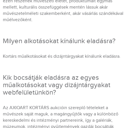
ezen részének művészeti életét, produktumait egymás
mellett, kulturális összefüggések mentén lássuk akár
művészetelméleti szakemberként, akár vásárlás szándékával
műélvezőként.
Milyen alkotásokat kínálunk eladásra?
Kortárs műalkotásokat és dizájntárgyakat kínálunk eladásra.
Kik bocsátják eladásra az egyes
műalkotásokat vagy dizájntárgyakat
webfelületünkön?
Az AXIOART KORTÁRS aukcióin szereplő tételeket a
művészek saját maguk, a magángyűjtők vagy a különböző
kereskedelmi és intézményi partnereink, így a galériák,
múzeumok, intézményi gyűjtemények gazdái bocsátják