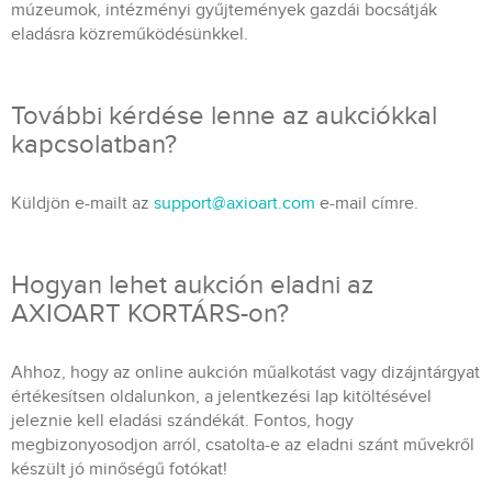
múzeumok, intézményi gyűjtemények gazdái bocsátják
eladásra közreműködésünkkel.
További kérdése lenne az aukciókkal
kapcsolatban?
Küldjön e-mailt az
support@axioart.com
e-mail címre.
Hogyan lehet aukción eladni az
AXIOART KORTÁRS-on?
Ahhoz, hogy az online aukción műalkotást vagy dizájntárgyat
értékesítsen oldalunkon, a jelentkezési lap kitöltésével
jeleznie kell eladási szándékát. Fontos, hogy
megbizonyosodjon arról, csatolta-e az eladni szánt művekről
készült jó minőségű fotókat!