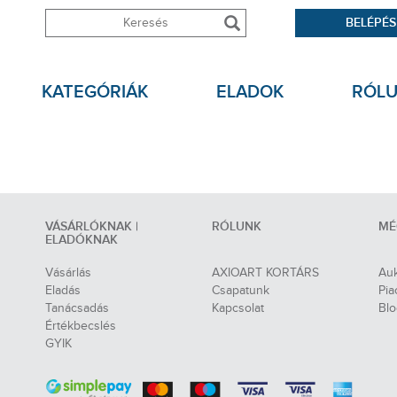
BELÉPÉS
KATEGÓRIÁK
ELADOK
RÓL
VÁSÁRLÓKNAK |
RÓLUNK
MÉ
ELADÓKNAK
Vásárlás
AXIOART KORTÁRS
Auk
Eladás
Csapatunk
Pia
Tanácsadás
Kapcsolat
Bl
Értékbecslés
GYIK