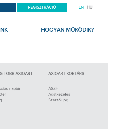
REGISZTRÁCIÓ
EN
HU
UNK
HOGYAN MÜKÖDIK?
G TÖBB AXIOART
AXIOART KORTÁRS
ciós naptár
ÁSZF
ctér
Adatkezelés
og
Szerzői jog