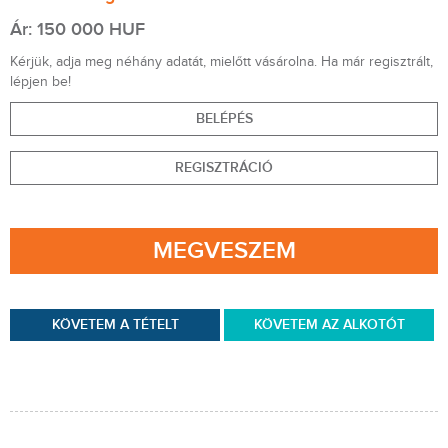
Ár: 150 000 HUF
Kérjük, adja meg néhány adatát, mielőtt vásárolna. Ha már regisztrált,
lépjen be!
BELÉPÉS
REGISZTRÁCIÓ
MEGVESZEM
KÖVETEM A TÉTELT
KÖVETEM AZ ALKOTÓT