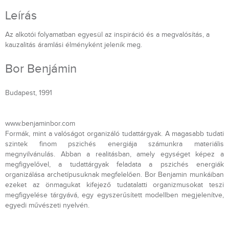
Leírás
Az alkotói folyamatban egyesül az inspiráció és a megvalósítás, a
kauzalitás áramlási élményként jelenik meg.
Bor Benjámin
Budapest, 1991
www.benjaminbor.com
Formák, mint a valóságot organizáló tudattárgyak. A magasabb tudati
szintek finom pszichés energiája számunkra materiális
megnyilvánulás. Abban a realitásban, amely egységet képez a
megfigyelővel, a tudattárgyak feladata a pszichés energiák
organizálása archetípusuknak megfelelően. Bor Benjamin munkáiban
ezeket az önmagukat kifejező tudatalatti organizmusokat teszi
megfigyelése tárgyává, egy egyszerűsített modellben megjelenítve,
egyedi művészeti nyelvén.