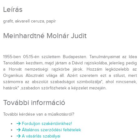
Leírás
grafit, akvarell ceruza, papír
Meinhardtné Molnár Judit
1955-ben 05.15-én születtem Budapesten. Tanulmányaimat az Idea
Tanodában kezdtem, majd jártam a Dávid rajziskolába, jelenleg pedig
a Horvát nemzetiségi rajzkörbe járok. Hozzám legközelebb az
Organikus Absztrakt világa áll. Azért szeretem ezt a stílust, mert
számomra az abszolút szabadságot szimbolizálja", ahol nincsenek,
határok" ,szabadon szörfözhetek a képzelet mezején.
További információ
További kérdése van a műalkotásról?
Forduljon szakértőinkhez!
Általános szerződési feltételek
A vásárlás szabályai