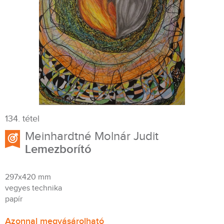
134. tétel
Meinhardtné Molnár Judit
Lemezborító
297x420 mm
vegyes technika
papír
Azonnal megvásárolható