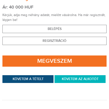
Ár: 40 000 HUF
Kérjük, adja meg néhány adatát, mielőtt vásárolna. Ha már regisztrált,
lépjen be!
BELÉPÉS
REGISZTRÁCIÓ
MEGVESZEM
KÖVETEM A TÉTELT
KÖVETEM AZ ALKOTÓT