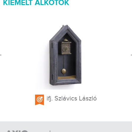
KIEMELT ALKOTÓK
ifj. Szlávics László