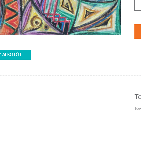
Z ALKOTÓT
T
Tov