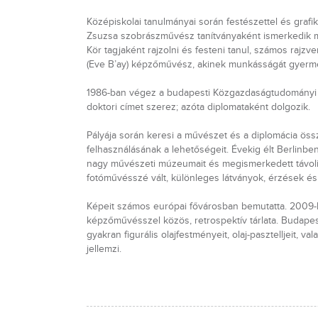
Középiskolai tanulmányai során festészettel és grafi
Zsuzsa szobrászművész tanítványaként ismerkedik 
Kör tagjaként rajzolni és festeni tanul, számos rajzv
(Eve B’ay) képzőművész, akinek munkásságát gyerme
1986-ban végez a budapesti Közgazdaságtudományi 
doktori címet szerez; azóta diplomataként dolgozik.
Pályája során keresi a művészet és a diplomácia öss
felhasználásának a lehetőségeit. Évekig élt Berlinbe
nagy művészeti múzeumait és megismerkedett távoli k
fotóművésszé vált, különleges látványok, érzések és
Képeit számos európai fővárosban bemutatta. 2009-be
képzőművésszel közös, retrospektív tárlata. Budapest
gyakran figurális olajfestményeit, olaj-pasztelljeit, v
jellemzi.