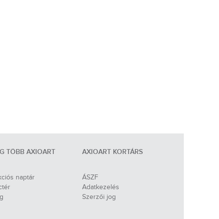
G TÖBB AXIOART
AXIOART KORTÁRS
ciós naptár
ÁSZF
ctér
Adatkezelés
og
Szerzői jog