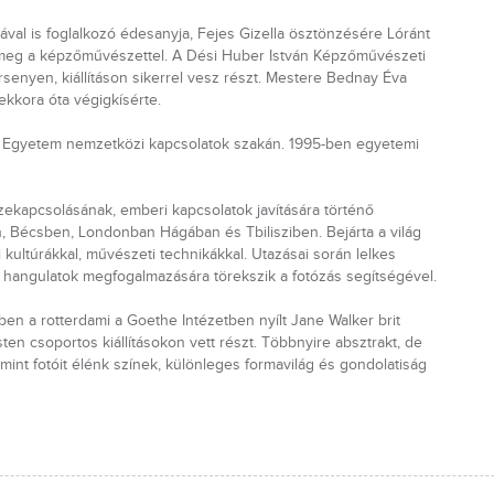
kával is foglalkozó édesanyja, Fejes Gizella ösztönzésére Lóránt
meg a képzőművészettel. A Dési Huber István Képzőművészeti
ersenyen, kiállításon sikerrel vesz részt. Mestere Bednay Éva
kkora óta végigkísérte.
Egyetem nemzetközi kapcsolatok szakán. 1995-ben egyetemi
zekapcsolásának, emberi kapcsolatok javítására történő
n, Bécsben, Londonban Hágában és Tbilisziben. Bejárta a világ
ultúrákkal, művészeti technikákkal. Utazásai során lelkes
 hangulatok megfogalmazására törekszik a fotózás segítségével.
n a rotterdami a Goethe Intézetben nyílt Jane Walker brit
en csoportos kiállításokon vett részt. Többnyire absztrakt, de
alamint fotóit élénk színek, különleges formavilág és gondolatiság