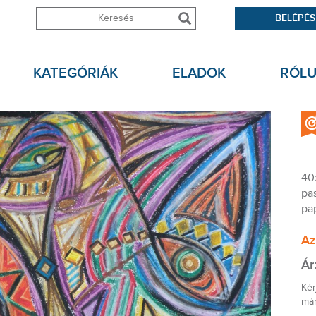
BELÉPÉS
KATEGÓRIÁK
ELADOK
RÓL
40
pas
pa
Az
Ár
Kér
már