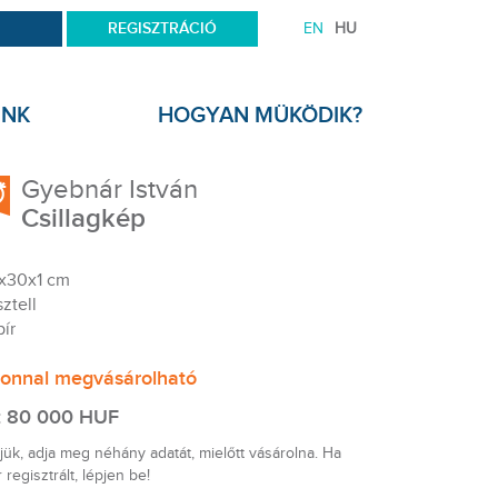
REGISZTRÁCIÓ
EN
HU
UNK
HOGYAN MÜKÖDIK?
Gyebnár István
Csillagkép
x30x1 cm
ztell
pír
onnal megvásárolható
: 80 000 HUF
jük, adja meg néhány adatát, mielőtt vásárolna. Ha
 regisztrált, lépjen be!