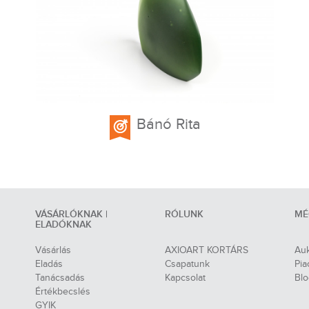
Bánó Rita
VÁSÁRLÓKNAK |
RÓLUNK
MÉ
ELADÓKNAK
Vásárlás
AXIOART KORTÁRS
Auk
Eladás
Csapatunk
Pia
Tanácsadás
Kapcsolat
Bl
Értékbecslés
GYIK