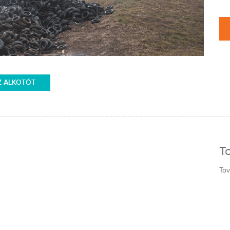
Z ALKOTÓT
T
Tov