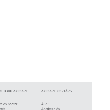
G TÖBB AXIOART
AXIOART KORTÁRS
ciós naptár
ÁSZF
ctér
Adatkezelés