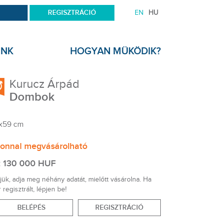
REGISZTRÁCIÓ
EN
HU
UNK
HOGYAN MÜKÖDIK?
Kurucz Árpád
Dombok
x59 cm
onnal megvásárolható
: 130 000 HUF
jük, adja meg néhány adatát, mielőtt vásárolna. Ha
 regisztrált, lépjen be!
BELÉPÉS
REGISZTRÁCIÓ