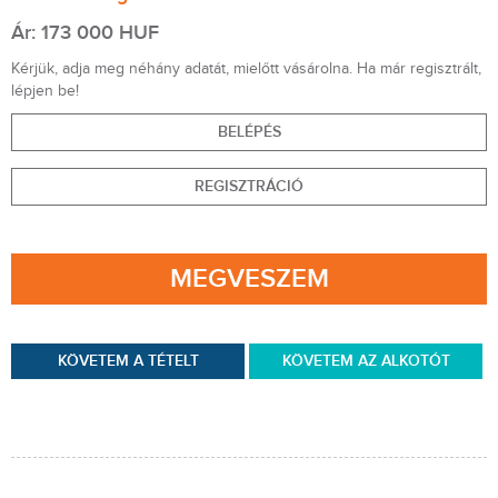
Ár: 173 000 HUF
Kérjük, adja meg néhány adatát, mielőtt vásárolna. Ha már regisztrált,
lépjen be!
BELÉPÉS
REGISZTRÁCIÓ
MEGVESZEM
KÖVETEM A TÉTELT
KÖVETEM AZ ALKOTÓT