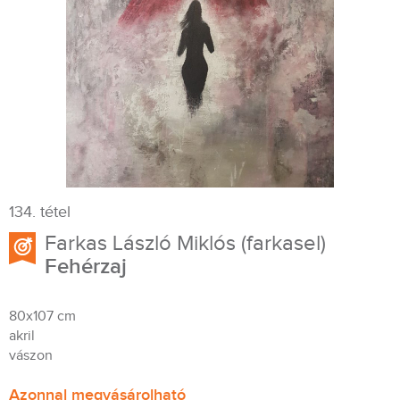
134. tétel
Farkas László Miklós (farkasel)
Fehérzaj
80x107 cm
akril
vászon
Azonnal megvásárolható