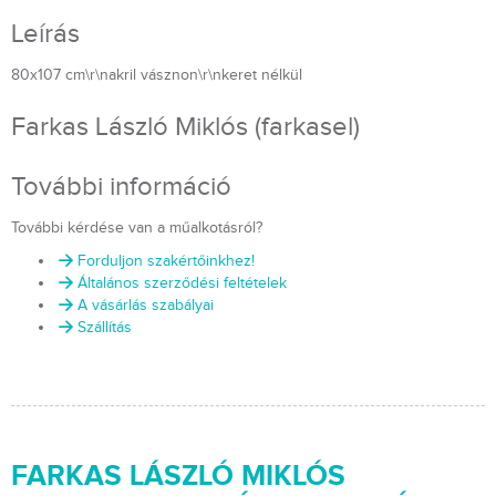
Leírás
80x107 cm\r\nakril vásznon\r\nkeret nélkül
Farkas László Miklós (farkasel)
További információ
További kérdése van a műalkotásról?
Forduljon szakértőinkhez!
Általános szerződési feltételek
A vásárlás szabályai
Szállítás
FARKAS LÁSZLÓ MIKLÓS