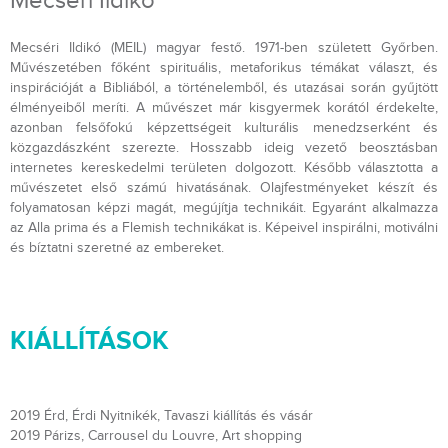
Mecséri Ildikó
Mecséri Ildikó (MEIL) magyar festő. 1971-ben született Győrben.
Művészetében főként spirituális, metaforikus témákat választ, és
inspirációját a Bibliából, a történelemből, és utazásai során gyűjtött
élményeiből meríti. A művészet már kisgyermek korától érdekelte,
azonban felsőfokú képzettségeit kulturális menedzserként és
közgazdászként szerezte. Hosszabb ideig vezető beosztásban
internetes kereskedelmi területen dolgozott. Később választotta a
művészetet első számú hivatásának. Olajfestményeket készít és
folyamatosan képzi magát, megújítja technikáit. Egyaránt alkalmazza
az Alla prima és a Flemish technikákat is. Képeivel inspirálni, motiválni
és bíztatni szeretné az embereket.
KIÁLLÍTÁSOK
2019 Érd, Érdi Nyitnikék, Tavaszi kiállítás és vásár
2019 Párizs, Carrousel du Louvre, Art shopping