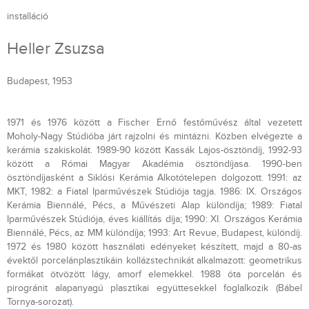
installáció
Heller Zsuzsa
Budapest, 1953
1971 és 1976 között a Fischer Ernő festőművész által vezetett
Moholy-Nagy Stúdióba járt rajzolni és mintázni. Közben elvégezte a
kerámia szakiskolát. 1989-90 között Kassák Lajos-ösztöndíj, 1992-93
között a Római Magyar Akadémia ösztöndíjasa. 1990-ben
ösztöndíjasként a Siklósi Kerámia Alkotótelepen dolgozott. 1991: az
MKT, 1982: a Fiatal Iparművészek Stúdiója tagja. 1986: IX. Országos
Kerámia Biennálé, Pécs, a Művészeti Alap különdíja; 1989: Fiatal
Iparművészek Stúdiója, éves kiállítás díja; 1990: XI. Országos Kerámia
Biennálé, Pécs, az MM különdíja; 1993: Art Revue, Budapest, különdíj.
1972 és 1980 között használati edényeket készített, majd a 80-as
évektől porcelánplasztikáin kollázstechnikát alkalmazott: geometrikus
formákat ötvözött lágy, amorf elemekkel. 1988 óta porcelán és
pirogránit alapanyagú plasztikai együttesekkel foglalkozik (Bábel
Tornya-sorozat).