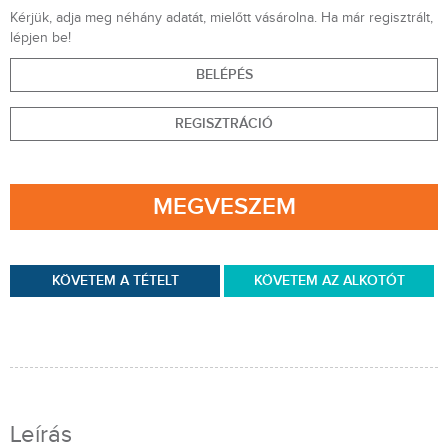
Kérjük, adja meg néhány adatát, mielőtt vásárolna. Ha már regisztrált,
lépjen be!
BELÉPÉS
REGISZTRÁCIÓ
MEGVESZEM
KÖVETEM A TÉTELT
KÖVETEM AZ ALKOTÓT
Leírás