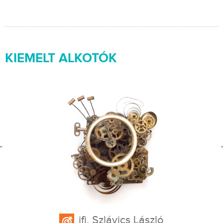
KIEMELT ALKOTÓK
ifj. Szlávics László