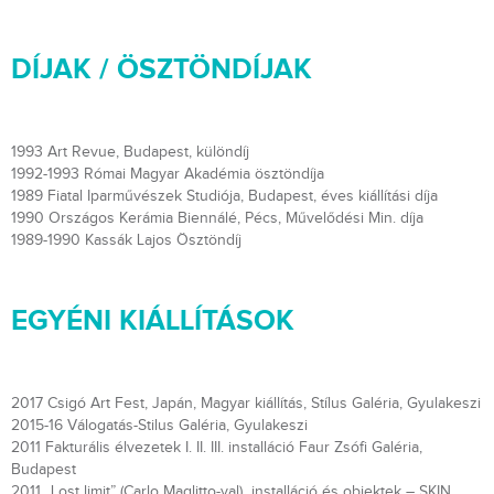
DÍJAK / ÖSZTÖNDÍJAK
1993 Art Revue, Budapest, különdíj
1992-1993 Római Magyar Akadémia ösztöndíja
1989 Fiatal Iparművészek Studiója, Budapest, éves kiállítási díja
1990 Országos Kerámia Biennálé, Pécs, Művelődési Min. díja
1989-1990 Kassák Lajos Ösztöndíj
EGYÉNI KIÁLLÍTÁSOK
2017 Csigó Art Fest, Japán, Magyar kiállítás, Stílus Galéria, Gyulakeszi
2015-16 Válogatás-Stilus Galéria, Gyulakeszi
2011 Fakturális élvezetek I. II. III. installáció Faur Zsófi Galéria,
Budapest
2011 „Lost limit” (Carlo Maglitto-val) installáció és objektek – SKIN