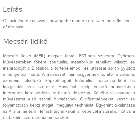
Leírás
Oil painting on canvas, showing the modern era, with the reflection
of the past.
Mecséri Ildikó
Mecséri Ildikó (MEIL) magyar festő. 1971-ben született Győrben.
Művészetében főként spirituális, metaforikus témákat választ, és
inspirációját a Bibliából, a történelemből, és utazásai során gyűjtött
élményeiből meríti. A művészet már kisgyermek korától érdekelte,
azonban felsőfokú képzettségeit kulturális menedzserként és
közgazdászként szerezte. Hosszabb ideig vezető beosztásban
internetes kereskedelmi területen dolgozott. Később választotta a
művészetet első számú hivatásának. Olajfestményeket készít és
folyamatosan képzi magát, megújítja technikáit. Egyaránt alkalmazza
az Alla prima és a Flemish technikákat is. Képeivel inspirálni, motiválni
és bíztatni szeretné az embereket.