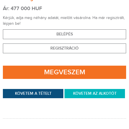
Ár: 477 000 HUF
Kérjük, adja meg néhány adatát, mielőtt vásárolna. Ha már regisztrált,
lépjen be!
BELÉPÉS
REGISZTRÁCIÓ
MEGVESZEM
KÖVETEM A TÉTELT
KÖVETEM AZ ALKOTÓT